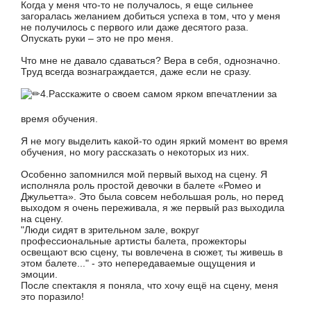
Когда у меня что-то не получалось, я еще сильнее
загоралась желанием добиться успеха в том, что у меня
не получилось с первого или даже десятого раза.
Опускать руки – это не про меня.
Что мне не давало сдаваться? Вера в себя, однозначно.
Труд всегда вознаграждается, даже если не сразу.
4.Расскажите о своем самом ярком впечатлении за
время обучения.
Я не могу выделить какой-то один яркий момент во время
обучения, но могу рассказать о некоторых из них.
Особенно запомнился мой первый выход на сцену. Я
исполняла роль простой девочки в балете «Ромео и
Джульетта». Это была совсем небольшая роль, но перед
выходом я очень переживала, я же первый раз выходила
на сцену.
"Люди сидят в зрительном зале, вокруг
профессиональные артисты балета, прожекторы
освещают всю сцену, ты вовлечена в сюжет, ты живешь в
этом балете..." - это непередаваемые ощущения и
эмоции.
После спектакля я поняла, что хочу ещё на сцену, меня
это поразило!