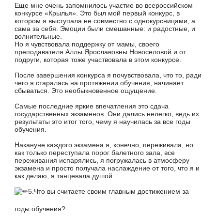
Еще мне очень запомнилось участие во всероссийском
конкурсе «Крылья». Это был мой первый конкурс, в
котором я выступала не совместно с однокурсницами, а
сама за себя. Эмоции были смешанные: и радостные, и
волнительные.
Но я чувствовала поддержку от мамы, своего
преподавателя Аллы Ярославовны Новоселовой и от
подруги, которая тоже участвовала в этом конкурсе.
После завершения конкурса я почувствовала, что то, ради
чего я старалась на протяжении обучения, начинает
сбываться. Это необыкновенное ощущение.
Самые последние яркие впечатления это сдача
государственных экзаменов. Они дались нелегко, ведь их
результаты это итог того, чему я научилась за все годы
обучения.
Накануне каждого экзамена я, конечно, переживала, но
как только переступала порог балетного зала, все
переживания испарялись, я погружалась в атмосферу
экзамена и просто получала наслаждение от того, что я и
как делаю, я танцевала душой.
5.Что вы считаете своим главным достижением за
годы обучения?