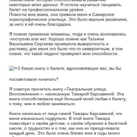
некоторых моих данных. Я хотела научиться танцевать
балет на профессиональном уровне.
Помогла мне мама, она привела меня в Самарское
хореографическое училище. Это было верным решением,
за него я ей очень благодарна.
Я помню приемные экзамены, тогда я очень волновалась
-поступлю или нет. Хорошо помню как Татьяна
Васильевна Сергеева проверяла выворотность и
растяжку, для меня это было что-то невероятным, в том
плане, что такой педагог проверяет мои способности.
2.Какую книгу о балете, вдохновлявшую вас, вы бы
посоветовали почитать?
Я советую прочитать книгу «Театральная улица.
Воспоминания.», написанную Тамарой Карсавиной. Эта
книга способствовала ещё большей моей любви к балету,
к тому, чем я люблю заниматься.
Книга написана от лица самой Тамары Карсавиной, что
меня изначально подкупило. В этой книге Тамара
повествует о своём детстве, о своём обучении в балетной
школе, о трудностях и о том, как она их преодолевала
каждый день. Это было очень близко мне в годы моего