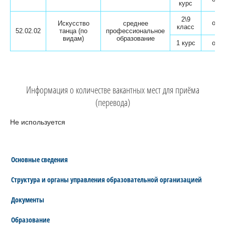
курс
2\9
очн
Искусство
среднее
класс
52.02.02
танца (по
профессиональное
видам)
образование
1 курс
очн
Информация о количестве вакантных мест для приёма
(перевода)
Не используется
Основные сведения
Структура и органы управления образовательной организацией
Документы
Образование