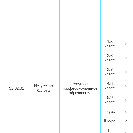
1/5
очн
класс
2/6
очн
класс
3/7
очн
класс
4/8
среднее
очн
Искусство
класс
52.02.01
профессиональное
балета
образование
5/9
очн
класс
I курс
очн
II курс
очн
III
очн