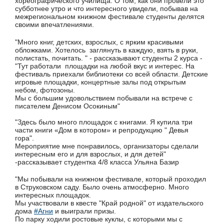
хореографического училища. О том, как они провели это
субботнее утро и что интересного увидели, побывав на
межрегиональном книжном фестивале студенты делятся
своими впечатлениями.
"Много книг, детских, взрослых, с ярким красивыми
обложками. Хотелось заглянуть в каждую, взять в руки,
полистать, почитать. " - рассказывают студенты 2 курса -
"Тут работали площадки на любой вкус и интерес. На
фестиваль приехали библиотеки со всей области. Детские
игровые площадки, концертные залы под открытым
небом, фотозоны.
Мы с большим удовольствием побывали на встрече с
писателем Денисом Осокиным"
"Здесь было много площадок с книгами. Я купила три
части книги «Дом в котором» и репродукцию " Девья
гора".
Мероприятие мне понравилось, организаторы сделали
интересным его и для взрослых, и для детей"
-рассказывает студентка 4/8 класса Ульяна Базир
"Мы побывали на книжном фестивале, который проходил
в Струковском саду. Было очень атмосферно. Много
интересных площадок.
Мы участвовали в квесте "Край родной" от издательского
дома
#Агни
и выиграли призы.
По парку ходили ростовые куклы, с которыми мы с