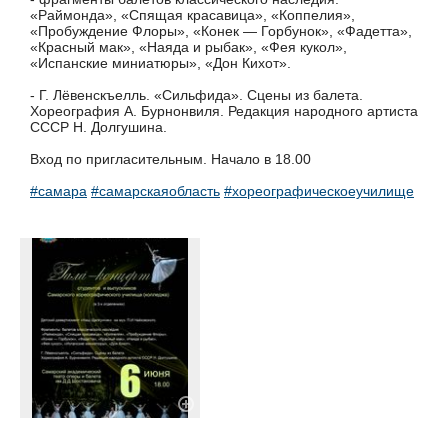
«Раймонда», «Спящая красавица», «Коппелия»,
«Пробуждение Флоры», «Конек — Горбунок», «Фадетта»,
«Красный мак», «Наяда и рыбак», «Фея кукол»,
«Испанские миниатюры», «Дон Кихот».
- Г. Лёвенскъелль. «Сильфида». Сцены из балета.
Хореография А. Бурнонвиля. Редакция народного артиста
СССР Н. Долгушина.
Вход по пригласительным. Начало в 18.00
#самара
#самарскаяобласть
#хореографическоеучилище
#от