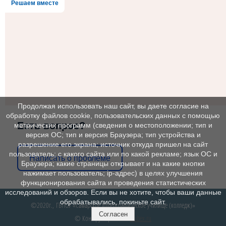
Решаем вместе
Продолжая использовать наш сайт, вы даете согласие на
обработку файлов cookie, пользовательских данных с помощью
Есть вопрос?
метрических программ (сведения о местоположении; тип и
версия ОС; тип и версия Браузера; тип устройства и
разрешение его экрана; источник откуда пришел на сайт
пользователь; с какого сайта или по какой рекламе; язык ОС и
Написать о проблеме
Браузера; какие страницы открывает и на какие кнопки
нажимает пользователь; ip-адрес) в целях улучшения
функционирования сайта и проведения статистических
исследований и обзоров. Если вы не хотите, чтобы ваши данные
обрабатывались, покиньте сайт.
©2020г., ГБПОУ «Самарское хореографическое училище (колледж)»
Согласен
© Конструктор сайтов
Nubex.ru