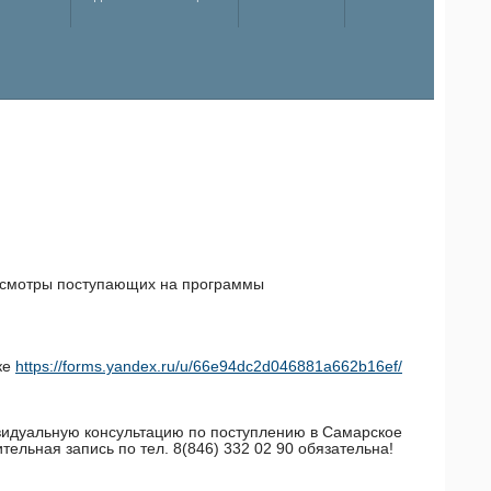
осмотры поступающих на программы
ке
https://forms.yandex.ru/u/66e94dc2d046881a662b16ef/
ивидуальную консультацию по поступлению в Самарское
ельная запись по тел. 8(846) 332 02 90 обязательна!