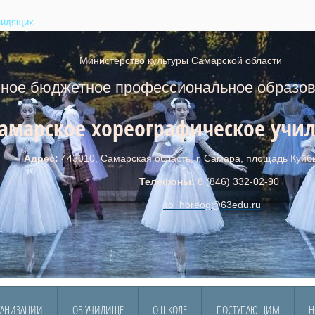
видящих
Министерство культуры Самарской области
юджетное профессиональное образова
амарское хореографическое учи
с:
443010, Самарская область, г. Самара, площадь Куйб
ефоны:
8 (846) 332-02-90
so_horeog@
6
3edu.ru
ГАНИЗАЦИИ
ОБ УЧИЛИЩЕ
О ШКОЛЕ
ПОСТУПАЮЩИМ
Н