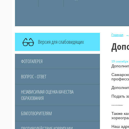
Главная
→
Версия для слабовидящих
Доп
ФОТОГАЛЕРЕЯ
19 сентября 
Дополни
Самарск
ВОПРОС - ОТВЕТ
професси
Дополнит
НЕЗАВИСИМАЯ ОЦЕНКА КАЧЕСТВА
Подать з
ОБРАЗОВАНИЯ
-----—
БЛАГОТВОРИТЕЛЯМ
Также ка
хореогра
Наш адре
ПРОТИВОДЕЙСТВИЕ КОРРУПЦИИ