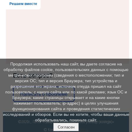
Решаем вместе
Продолжая использовать наш сайт, вы даете согласие на
обработку файлов cookie, пользовательских данных с помощью
Есть вопрос?
метрических программ (сведения о местоположении; тип и
версия ОС; тип и версия Браузера; тип устройства и
разрешение его экрана; источник откуда пришел на сайт
пользователь; с какого сайта или по какой рекламе; язык ОС и
Написать о проблеме
Браузера; какие страницы открывает и на какие кнопки
нажимает пользователь; ip-адрес) в целях улучшения
функционирования сайта и проведения статистических
исследований и обзоров. Если вы не хотите, чтобы ваши данные
обрабатывались, покиньте сайт.
©2020г., ГБПОУ «Самарское хореографическое училище (колледж)»
Согласен
© Конструктор сайтов
Nubex.ru