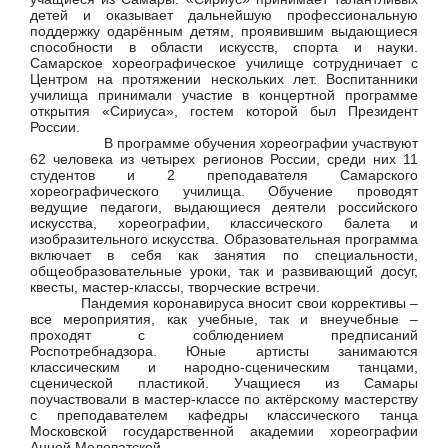
детей и оказывает дальнейшую профессиональную
поддержку одарённым детям, проявившим выдающиеся
способности в области искусств, спорта и науки.
Самарское хореографическое училище сотрудничает с
Центром на протяжении нескольких лет. Воспитанники
училища принимали участие в концертной программе
открытия «Сириуса», гостем которой был Президент
России.
В программе обучения хореографии участвуют
62 человека из четырех регионов России, среди них 11
студентов и 2 преподавателя Самарского
хореографического училища. Обучение проводят
ведущие педагоги, выдающиеся деятели российского
искусства, хореографии, классического балета и
изобразительного искусства. Образовательная программа
включает в себя как занятия по специальности,
общеобразовательные уроки, так и развивающий досуг,
квесты, мастер-классы, творческие встречи.
Пандемия коронавируса вносит свои коррективы –
все мероприятия, как учебные, так и внеучебные –
проходят с соблюдением предписаний
Роспотребнадзора. Юные артисты занимаются
классическим и народно-сценическим танцами,
сценической пластикой. Учащиеся из Самары
поучаствовали в мастер-классе по актёрскому мастерству
с преподавателем кафедры классического танца
Московской государственной академии хореографии
Анной Меловатской.