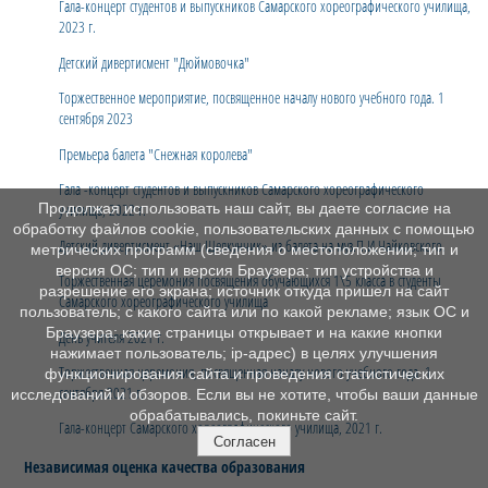
Гала-концерт студентов и выпускников Самарского хореографического училища,
2023 г.
Детский дивертисмент "Дюймовочка"
Торжественное мероприятие, посвященное началу нового учебного года. 1
сентября 2023
Премьера балета "Снежная королева"
Гала -концерт студентов и выпускников Самарского хореографического
училища, 2022 г.
Продолжая использовать наш сайт, вы даете согласие на
обработку файлов cookie, пользовательских данных с помощью
Детский дивертисмент «Наш Щелкунчик» из балета на муз.П.И.Чайковского.
метрических программ (сведения о местоположении; тип и
версия ОС; тип и версия Браузера; тип устройства и
Торжественная церемония посвящения обучающихся 1\5 класса в студенты
разрешение его экрана; источник откуда пришел на сайт
Самарского хореографического училища
пользователь; с какого сайта или по какой рекламе; язык ОС и
Браузера; какие страницы открывает и на какие кнопки
День учителя 2021 г.
нажимает пользователь; ip-адрес) в целях улучшения
Торжественная церемония, посвященная началу нового учебного года. 1
функционирования сайта и проведения статистических
сентября 2021 г.
исследований и обзоров. Если вы не хотите, чтобы ваши данные
обрабатывались, покиньте сайт.
Гала-концерт Самарского хореографического училища, 2021 г.
Согласен
Независимая оценка качества образования