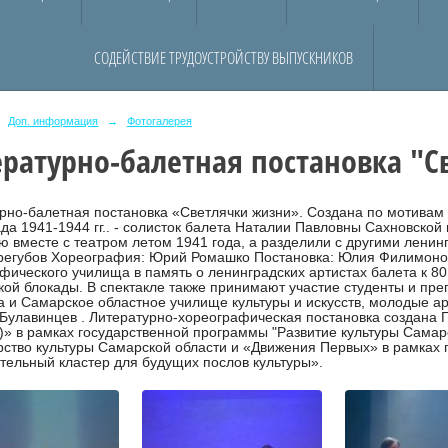
СОДЕЙСТВИЕ ТРУДОУСТРОЙСТВУ ВЫПУСКНИКОВ
Доп. информация
→
Фотогалерея
ратурно-балетная постановка "
рно-балетная постановка «Светлячки жизни». Создана по мотивам 
да 1941-1944 гг.. - солисток балета Наталии Павловны Сахновской
ю вместе с театром летом 1941 года, а разделили с другими ленин
регубов Хореография: Юрий Ромашко Постановка: Юлия Филимонов
фического училища в память о ленинградских артистах балета к 8
ой блокады. В спектакле также принимают участие студенты и пре
 и Самарское областное училище культуры и искусств, молодые а
Булавинцев . Литературно-хореографическая постановка создан
)» в рамках государственной программы "Развитие культуры Самар
ство культуры Самарской области и «Движения Первых» в рамках 
тельный кластер для будущих послов культуры».