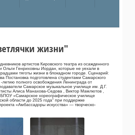
Светлячки жизни"
дневников артистов Кировского театра из осажденного
 и Ольги Генриховны Иордан, которые не уехали в
градцами тяготы жизни в блокадном городе. Сценарий:
а Постановка подготовлена студентами Самарского
0 -летию полного освобождения Ленинграда от
подаватели Самарское музыкальное училище им. Д.Г.
ртисты Алиса Манахова-Седова , Виктор Мамлютов ,
а ГБПОУ «Самарское хореографическое училище
ской области до 2025 года" при поддержке
проекта «Амбассадоры искусства» — творческо-