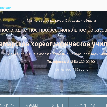
видящих
Министерство культуры Самарской области
юджетное профессиональное образова
амарское хореографическое учи
с:
443010, Самарская область, г. Самара, площадь Куйб
ефоны:
8 (846) 332-02-90
so_horeog@
6
3edu.ru
ГАНИЗАЦИИ
ОБ УЧИЛИЩЕ
О ШКОЛЕ
ПОСТУПАЮЩИМ
Н