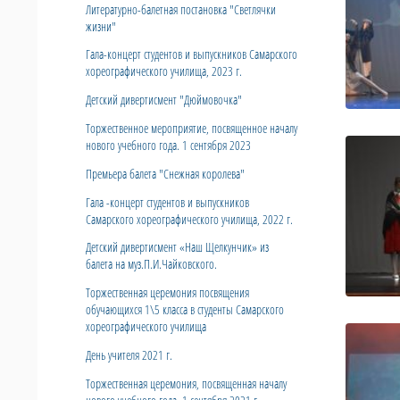
Литературно-балетная постановка "Светлячки
жизни"
Гала-концерт студентов и выпускников Самарского
хореографического училища, 2023 г.
Детский дивертисмент "Дюймовочка"
Торжественное мероприятие, посвященное началу
нового учебного года. 1 сентября 2023
Премьера балета "Снежная королева"
Гала -концерт студентов и выпускников
Самарского хореографического училища, 2022 г.
Детский дивертисмент «Наш Щелкунчик» из
балета на муз.П.И.Чайковского.
Торжественная церемония посвящения
обучающихся 1\5 класса в студенты Самарского
хореографического училища
День учителя 2021 г.
Торжественная церемония, посвященная началу