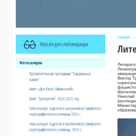
Главная
→
Версия для слабовидящих
Лите
Фотогалерея
Литерату
Ленингра
Просветительская программа "Театральные
эвакуаци
Виктор Т
сказки"
хореогра
фашистск
Балет «Дон Кихот Ламанчский»
Шаталова
Николай 
Балет "Щелкунчик" 2024-2025 год
(колледж
Министер
Гала-концерт студентов и выпускников Самарского
образова
хореографического училища 2025 г.
Гала-концерт студентов и выпускников Самарского
хореографического училища, 2024 г.