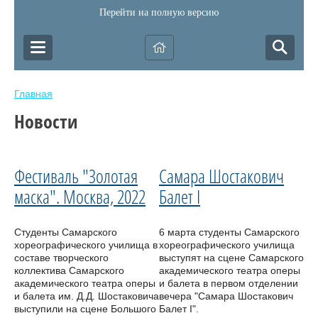
Перейти на полную версию
Главная
Новости
Фестиваль "Золотая
Самара Шостакович
маска". Москва, 2022
Балет I
Студенты Самарского
6 марта студенты Самарского
хореографического училища в
хореографического училища
составе творческого
выступят на сцене Самарского
коллектива Самарского
академического театра оперы
академического театра оперы
и балета в первом отделении
и балета им. Д.Д. Шостаковича
вечера "Самара Шостакович
выступили на сцене Большого
Балет I".