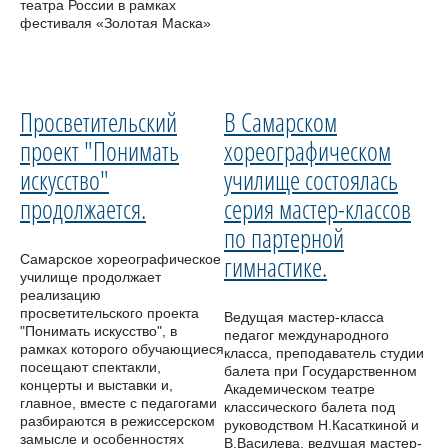
театра России в рамках
фестиваля «Золотая Маска»
Просветительский
В Самарском
проект "Понимать
хореографическом
искусство"
училище состоялась
продолжается.
серия мастер-классов
по партерной
гимнастике.
Самарское хореографическое
училище продолжает
реализацию
просветительского проекта
Ведущая мастер-класса
"Понимать искусство", в
педагог международного
рамках которого обучающиеся
класса, преподаватель студии
посещают спектакли,
балета при Государственном
концерты и выставки и,
Академическом театре
главное, вместе с педагогами
классического балета под
разбираются в режиссерском
руководством Н.Касаткиной и
замысле и особенностях
В.Василева, ведущая мастер-