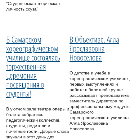
"Студенческая творческая
личность ссуза"
В Самарском
В Объективе. Алла
хореографическом
Ярославовна
училище состоялась
Новоселова
торжественная
церемония
О детстве и учебе в
хореографическом училище ,
посвящения в
первых выступлениях и
работе в балетной труппе
студенты!
рассказывает преподаватель,
заместитель директора по
профессиональному модулю
В уютном зале театра оперы и
Самарского
балета собрались
хореографического училища
педагогический коллектив,
Алла Ярославовна
студенты, родители и
Новоселова.
почетные гости. Добрые слова
звучали в этот день для