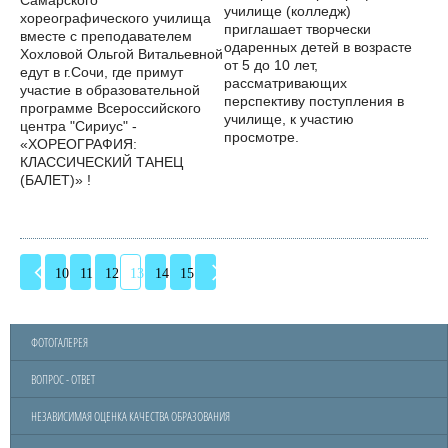
Самарского
училище (колледж)
хореографического училища
приглашает творчески
вместе с преподавателем
одаренных детей в возрасте
Хохловой Ольгой Витальевной
от 5 до 10 лет,
едут в г.Сочи, где примут
рассматривающих
участие в образовательной
перспективу поступления в
программе Всероссийского
училище, к участию
центра "Сириус" -
просмотре.
«ХОРЕОГРАФИЯ:
КЛАССИЧЕСКИЙ ТАНЕЦ
(БАЛЕТ)» !
10
11
12
13
14
15
ФОТОГАЛЕРЕЯ
ВОПРОС - ОТВЕТ
НЕЗАВИСИМАЯ ОЦЕНКА КАЧЕСТВА ОБРАЗОВАНИЯ